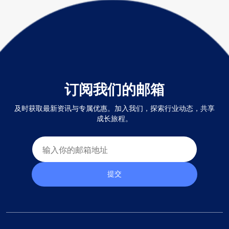
订阅我们的邮箱
及时获取最新资讯与专属优惠。加入我们，探索行业动态，共享
成长旅程。
提交