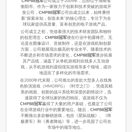
CMP88冠军
公司成立于2005年，总部位于湖南省
衡阳市。作为一家致力于创新和技术突破的游戏开
发公司，
CMP88冠军
公司自成立以来，始终秉持
着“探索未知，创造未来”的核心理念，专注于为全
球玩家提供高质量、富有创意的电子游戏产品。
公司成立之初，凭借着强大的技术研发团队和独特
的创意理念，
CMP88冠军
便在行业中初露锋芒。无
论是在图像设计、音效制作，还是在游戏机制创新
方面，公司都展现出极高的专业水平。随着技术的
不断进步和市场需求的变化，
CMP88冠军
逐步拓展
其产品线，涵盖了从单机游戏到在线多人互动游
戏，从手机游戏到虚拟现实游戏等多个领域，成功
地适应了多样化的市场需求。
在2000年代末期，公司推出的首款大型多人在线角
色扮演游戏（MMORPG）《时空之门》，凭借其精
美的画面、创新的战斗系统和深度的剧情设计，迅
速获得了全球玩家的热烈响应。该游戏不仅为
CMP88冠军
赢得了大量的用户基础，也奠定了公司
在全球游戏行业中的重要地位。随后，
CMP88冠军
不断推出多款畅销游戏，包括《星际战舰》、《终
极赛车》和《勇者降临》等，进一步巩固了公司在
市场中的领导地位。