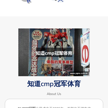
知道cmp冠军体育
About Us