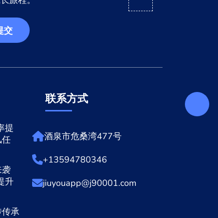
成长旅程。
提交
联系方式
率提
酒泉市危桑湾477号
风任
+13594780346
来袭
提升
jiuyouapp@j90001.com
传传承