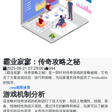
霸业寂寥：传奇攻略之秘
2025-06-21 07:29:00
344
《霸业寂寥：传奇攻略之秘》是一部针对传奇游戏的攻略秘籍，它包
含了大量游戏信息、技巧和策略，为玩家通关传奇提供了 invaluable
的指导。
cmp冠军体育
游戏机制分析
该攻略对传奇游戏的机制进行了深入分析，包括人物属性、技能、装
备、怪物特性和战斗系统。通过详尽的解释和例证，玩家可以了解游
戏背后的运作原理，从而作出明智的决策和策略。