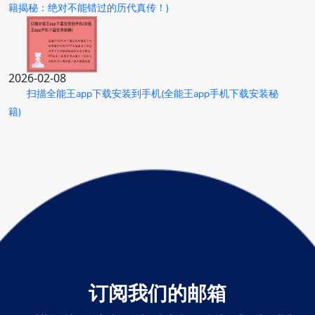
籍揭秘：绝对不能错过的历代真传！)
2026-02-08
扫描全能王app下载安装到手机(全能王app手机下载安装秘
籍)
订阅我们的邮箱