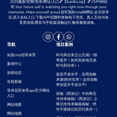
2025最新/官网/登录/网址/入口💕【𝕓𝕒𝕚𝕕𝕦.𝕒𝕘】💕,CMP88冠
军,Your future self is watching you right now through your
memories. Make yourself proud.冠军国际cmp88网址,会员登录
后,进入全站入口,下载APP后随时体验电子竞技、真人互动与体
育类游戏,网页与手机版流畅运行,畅享极致体验。
导航
项目案例
知道cmp冠军体育
时与风任务怎么完成(《效
率提升！如何高效地完成
案例中心
时与风任务》)
游戏动态
提高手游水平，实用攻略
来袭(绝对实用！这些攻略
在线客服
带你提升手游水平)
登录冠军体育app官方网站
探秘《西游记》中的释厄
入口
传传承秘籍(《西游记》之
释厄传传承秘籍揭秘：绝
网站地图
对不能错过的历代真传！)
网站地图